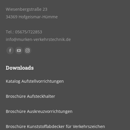
Wiesenbergstraße 23
34369 Hofgeismar-Hümme
Tel.: 05675/722853
info@murken-verkehrstechnik.de
Finden Sie uns auf:
Facebook
YouTube
Instagram
page
page
page
Downloads
opens
opens
opens
in
in
in
Katalog Aufstellvorrichtungen
new
new
new
window
window
window
Broschüre Aufsteckhalter
Broschüre Auskreuzvorrichtungen
Broschüre Kunststoffabdecker für Verkehrszeichen