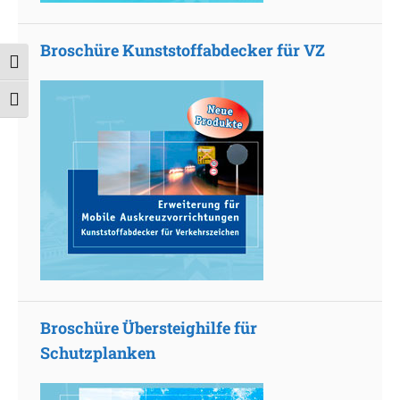
Broschüre Kunststoffabdecker für VZ
Umschalten auf hohe Kontraste
Schrift vergrößern
Broschüre Übersteighilfe für
Schutzplanken