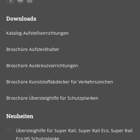
Facebook
YouTube
Instagram
page
page
page
Downloads
opens
opens
opens
in
in
in
Katalog Aufstellvorrichtungen
new
new
new
window
window
window
Broschüre Aufsteckhalter
Broschüre Auskreuzvorrichtungen
Broschüre Kunststoffabdecker für Verkehrszeichen
Broschüre Übersteighilfe für Schutzplanken
Neuheiten
Übersteighilfe für Super Rail, Super Rail Eco, Super Rail
Eco HS Schutzplanke