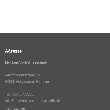
Adresse
Murken-Verkehrstechnik
Wiesenbergstraße 23
34369 Hofgeismar-Hümme
Tel.: 05675/722853
info@murken-verkehrstechnik.de
Finden Sie uns auf: