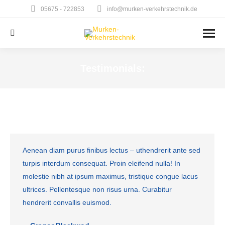
05675 - 722853
info@murken-verkehrstechnik.de
Search:
Testimonials:
Sie befinden sich hier:
Aenean diam purus finibus lectus – uthendrerit ante sed
turpis interdum consequat. Proin eleifend nulla! In
molestie nibh at ipsum maximus, tristique congue lacus
ultrices. Pellentesque non risus urna. Curabitur
hendrerit convallis euismod.