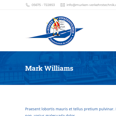
05675 - 722853
info@murken-verkehrstechnik.
Mark Williams
Praesent lobortis mauris et tellus pretium pulvinar. 
non, varius malesuada dolor.